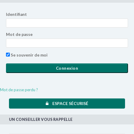
p
o
u
Identifiant
r
:
Mot de passe
Se souvenir de moi
Mot de passe perdu ?
ESPACE SÉCURISÉ
UN CONSEILLER VOUS RAPPELLE